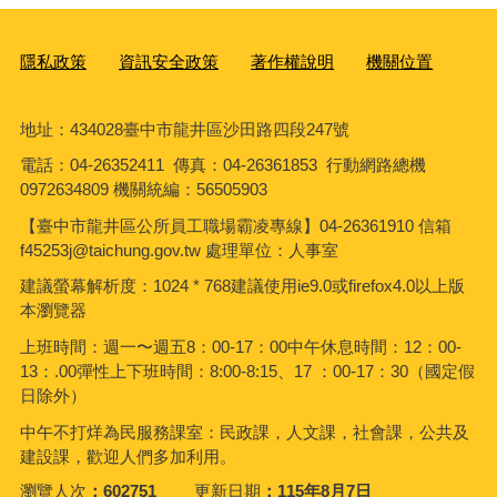
隱私政策
資訊安全政策
著作權說明
機關位置
地址：434028臺中市龍井區沙田路四段247號
電話：04-26352411 傳真：04-26361853 行動網路總機
0972634809 機關統編：56505903
【臺中市龍井區公所員工職場霸凌專線】04-26361910 信箱
f45253j@taichung.gov.tw 處理單位：人事室
建議螢幕解析度：1024 * 768建議使用ie9.0或firefox4.0以上版
本瀏覽器
上班時間：週一〜週五8：00-17：00中午休息時間：12：00-
13：.00彈性上下班時間：8:00-8:15、17 ：00-17：30（國定假
日除外）
中午不打烊為民服務課室：民政課，人文課，社會課，公共及
建設課，歡迎人們多加利用。
瀏覽人次
602751
更新日期
115年8月7日