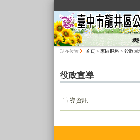
:::
機
:::
現在位置
首頁
>
專區服務
>
役政園
役政宣導
宣導資訊
:::