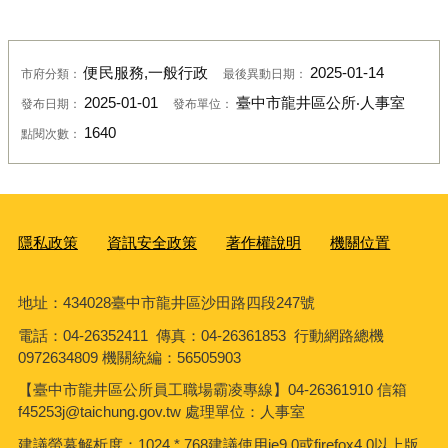
便民服務,一般行政
2025-01-14
市府分類：
最後異動日期：
2025-01-01
臺中市龍井區公所‧人事室
發布日期：
發布單位：
1640
點閱次數：
隱私政策
資訊安全政策
著作權說明
機關位置
地址：434028臺中市龍井區沙田路四段247號
電話：04-26352411 傳真：04-26361853 行動網路總機
0972634809 機關統編：56505903
【臺中市龍井區公所員工職場霸凌專線】04-26361910 信箱
f45253j@taichung.gov.tw 處理單位：人事室
建議螢幕解析度：1024 * 768建議使用ie9.0或firefox4.0以上版