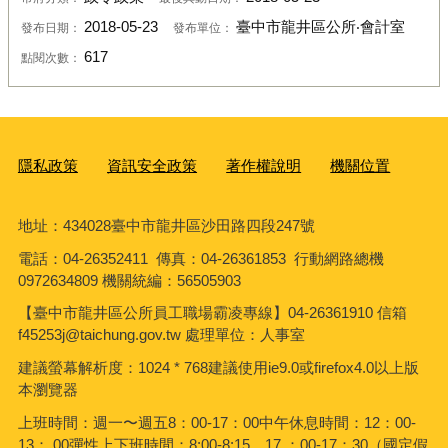
2018-05-23
臺中市龍井區公所‧會計室
發布日期：
發布單位：
617
點閱次數：
隱私政策
資訊安全政策
著作權說明
機關位置
地址：434028臺中市龍井區沙田路四段247號
電話：04-26352411 傳真：04-26361853 行動網路總機
0972634809 機關統編：56505903
【臺中市龍井區公所員工職場霸凌專線】04-26361910 信箱
f45253j@taichung.gov.tw 處理單位：人事室
建議螢幕解析度：1024 * 768建議使用ie9.0或firefox4.0以上版
本瀏覽器
上班時間：週一〜週五8：00-17：00中午休息時間：12：00-
13：.00彈性上下班時間：8:00-8:15、17 ：00-17：30（國定假