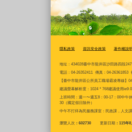
隱私政策
資訊安全政策
著作權說
地址：434028臺中市龍井區沙田路四段24
電話：04-26352411 傳真：04-2636185
【臺中市龍井區公所員工職場霸凌專線】04-26361
建議螢幕解析度：1024 * 768建議使用ie9.0
上班時間：週一〜週五8：00-17：00中午休息時
30（國定假日除外）
中午不打烊為民服務課室：民政課，人文
瀏覽人次
602730
更新日期
115年