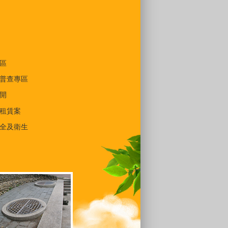
區
普查專區
開
租賃案
全及衛生