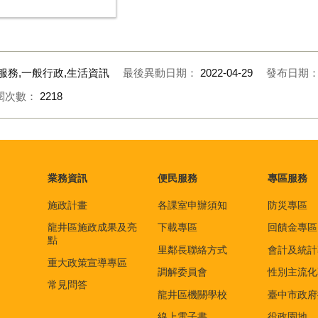
服務,一般行政,生活資訊
最後異動日期：
2022-04-29
發布日期
閱次數：
2218
業務資訊
便民服務
專區服務
施政計畫
各課室申辦須知
防災專區
龍井區施政成果及亮
下載專區
回饋金專區
點
里鄰長聯絡方式
會計及統計
重大政策宣導專區
調解委員會
性別主流化
常見問答
龍井區機關學校
臺中市政府
線上電子書
役政園地