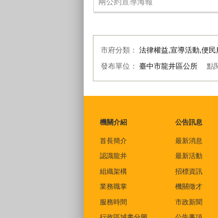
兩公約宣導海報
市府分類：
法律權益,宣導活動,便民
發布單位：
臺中市龍井區公所
點
:::
機關介紹
公告訊息
首長簡介
最新消息
認識龍井
最新活動
組織架構
招標資訊
業務職掌
機關徵才
服務時間
市政新聞
行政區域畫分圖
公告事項