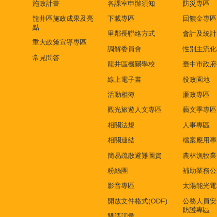
施政計畫
各課室申辦須知
防災專區
龍井區施政成果及亮
下載專區
回饋金專區
點
里鄰長聯絡方式
會計及統計
重大政策宣導專區
調解委員會
性別主流化
常見問答
龍井區機關學校
臺中市政府
線上電子書
役政園地
活動相簿
廉政專區
觀光旅遊人文專區
藝文季專區
相關法規
人事專區
相關連結
檔案應用專
簡易疏散避難圖資
農林漁牧業
粉絲團
補助業務公
影音專區
太陽能光電
開放文件格式(ODF)
公務人員安
防護專區
雙語詞彙