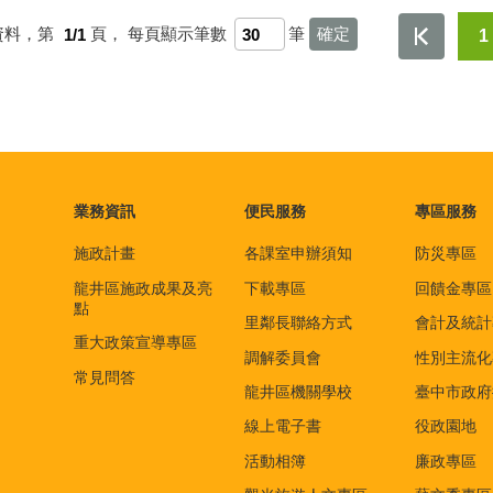
資料，第
1/1
頁，
每頁顯示筆數
筆
1
業務資訊
便民服務
專區服務
施政計畫
各課室申辦須知
防災專區
龍井區施政成果及亮
下載專區
回饋金專區
點
里鄰長聯絡方式
會計及統計
重大政策宣導專區
調解委員會
性別主流化
常見問答
龍井區機關學校
臺中市政府
線上電子書
役政園地
活動相簿
廉政專區