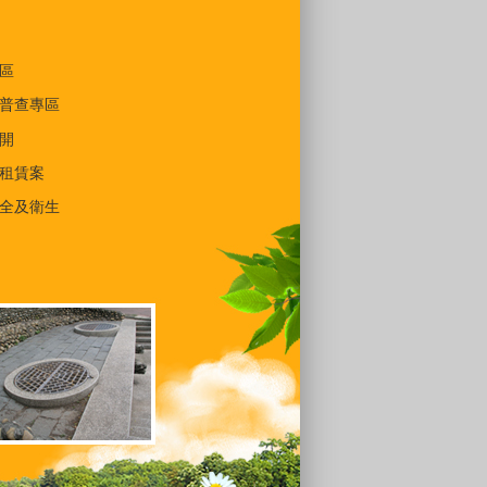
區
普查專區
開
租賃案
全及衛生