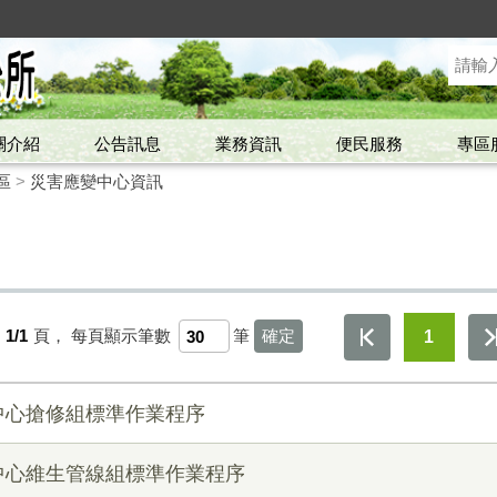
關介紹
公告訊息
業務資訊
便民服務
專區
區
>
災害應變中心資訊
第
1/1
頁，
每頁顯示筆數
筆
1
中心搶修組標準作業程序
中心維生管線組標準作業程序