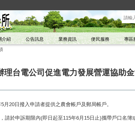
關介紹
公告訊息
業務資訊
便民服務
專區
項
辦理台電公司促進電力發展營運協助金
年
5
月
20
日撥入申請者提供之農會帳戶及郵局帳戶。
請於申訴期限內(即日起至115年6月15日止)攜帶戶口名