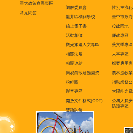
重大政策宣導專區
調解委員會
性別主流化
常見問答
龍井區機關學校
臺中市政府
線上電子書
役政園地
活動相簿
廉政專區
觀光旅遊人文專區
藝文季專區
相關法規
人事專區
相關連結
檔案應用專
簡易疏散避難圖資
農林漁牧業
粉絲團
補助業務公
影音專區
太陽能光電
開放文件格式(ODF)
公務人員安
防護專區
雙語詞彙