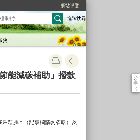
網站導覽
進階搜尋
服務
節能減碳補助」撥款
分
享
《
簿或戶籍謄本（記事欄請勿省略）及