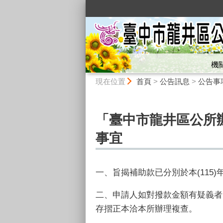
:::
機
:::
現在位置
首頁
>
公告訊息
>
公告事
「臺中市龍井區公所
事宜
一、旨揭補助款已分別於本
(115)
二、申請人如對撥款金額有疑義者，
存摺正本洽本所辦理複查。