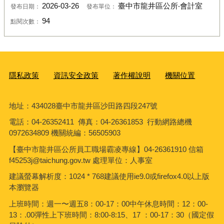
2026-03-26
臺中市龍井區公所‧會計室
發布日期：
發布單位：
94
點閱次數：
隱私政策
資訊安全政策
著作權說明
機關位置
地址：434028臺中市龍井區沙田路四段247號
電話：04-26352411 傳真：04-26361853 行動網路總機
0972634809 機關統編：56505903
【臺中市龍井區公所員工職場霸凌專線】04-26361910 信箱
f45253j@taichung.gov.tw 處理單位：人事室
建議螢幕解析度：1024 * 768建議使用ie9.0或firefox4.0以上版
本瀏覽器
上班時間：週一〜週五8：00-17：00中午休息時間：12：00-
13：.00彈性上下班時間：8:00-8:15、17 ：00-17：30（國定假