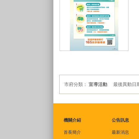
孩子
市府分類：
宣導活動
最後異動日
:::
機關介紹
公告訊息
首長簡介
最新消息