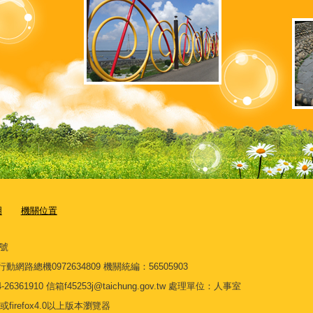
明
機關位置
7號
3 行動網路總機0972634809 機關統編：56505903
910 信箱f45253j@taichung.gov.tw 處理單位：人事室
或firefox4.0以上版本瀏覽器