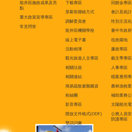
龍井區施政成果及亮
下載專區
回饋金專區
點
里鄰長聯絡方式
會計及統計
重大政策宣導專區
調解委員會
性別主流化
常見問答
龍井區機關學校
臺中市政府
線上電子書
役政園地
活動相簿
廉政專區
觀光旅遊人文專區
藝文季專區
相關法規
人事專區
相關連結
檔案應用專
簡易疏散避難圖資
農林漁牧業
粉絲團
補助業務公
影音專區
太陽能光電
開放文件格式(ODF)
公務人員安
防護專區
雙語詞彙