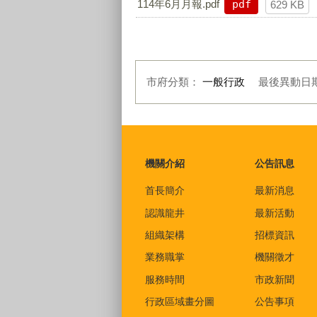
114年6月月報.pdf
pdf
629 KB
市府分類：
一般行政
最後異動日
:::
機關介紹
公告訊息
首長簡介
最新消息
認識龍井
最新活動
組織架構
招標資訊
業務職掌
機關徵才
服務時間
市政新聞
行政區域畫分圖
公告事項