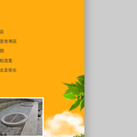
區
普查專區
開
租賃案
全及衛生