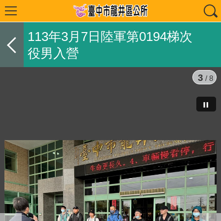
113年3月7日陸軍第0194梯次
役男入營
3
/ 8