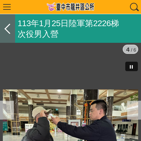
113年1月25日陸軍第2226梯
次役男入營
4
/ 6