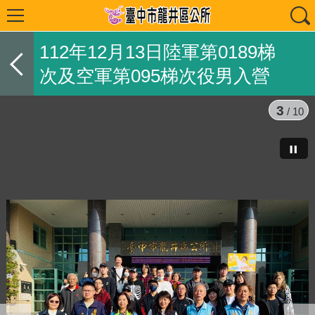
112年12月13日陸軍第0189梯
次及空軍第095梯次役男入營
3
/ 10