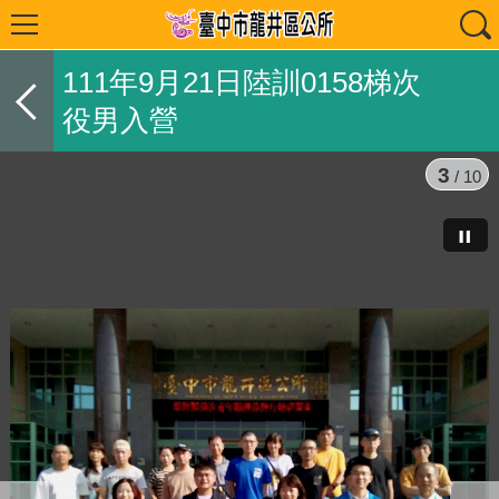
111年9月21日陸訓0158梯次
役男入營
3
/ 10