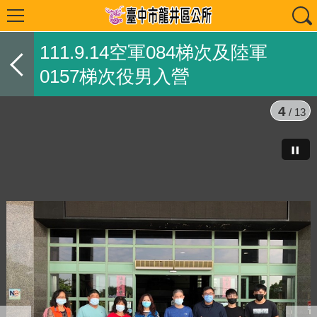
111.9.14空軍084梯次及陸軍
0157梯次役男入營
4
/ 13