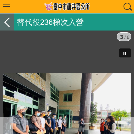
替代役236梯次入營
3
/ 6