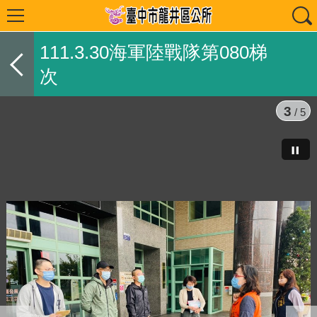
111.3.30海軍陸戰隊第080梯
次
3
/ 5