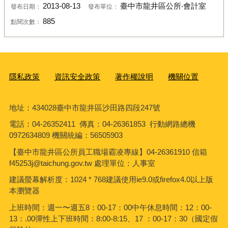
2013-08-13
臺中市龍井區公所‧會計室
發布日期：
發布單位：
885
點閱次數：
隱私政策
資訊安全政策
著作權說明
機關位置
地址：434028臺中市龍井區沙田路四段247號
電話：04-26352411 傳真：04-26361853 行動網路總機
0972634809 機關統編：56505903
【臺中市龍井區公所員工職場霸凌專線】04-26361910 信箱
f45253j@taichung.gov.tw 處理單位：人事室
建議螢幕解析度：1024 * 768建議使用ie9.0或firefox4.0以上版
本瀏覽器
上班時間：週一〜週五8：00-17：00中午休息時間：12：00-
13：.00彈性上下班時間：8:00-8:15、17 ：00-17：30（國定假