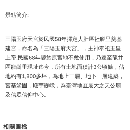
景點簡介:
三陽玉府天宮於民國
58
年擇定大肚區社腳里奠基
建宮，命名為「三陽玉府天宮」，主神奉祀玉皇
上帝
;
民國
68
年鑒於原宮地不敷使用，乃遷至龍井
區龍崗里現址迄今，所有土地面積計
3
公頃餘，佔
地約有
1,800
多坪，為地上三層、地下一層建築，
宮基鞏固，殿宇巍峨，為臺灣地區最大之天公廟
及信眾信仰中心。
相關圖檔