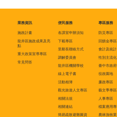
業務資訊
便民服務
專區服務
施政計畫
各課室申辦須知
防災專區
龍井區施政成果及亮
下載專區
回饋金專區
點
里鄰長聯絡方式
會計及統計
重大政策宣導專區
調解委員會
性別主流化
常見問答
龍井區機關學校
臺中市政府
線上電子書
役政園地
活動相簿
廉政專區
觀光旅遊人文專區
藝文季專區
相關法規
人事專區
相關連結
檔案應用專
簡易疏散避難圖資
農林漁牧業