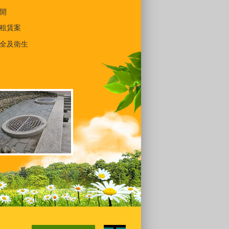
開
租賃案
全及衛生