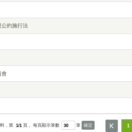
視公約施行法
員會
資料，第
1/1
頁，
每頁顯示筆數
筆
1