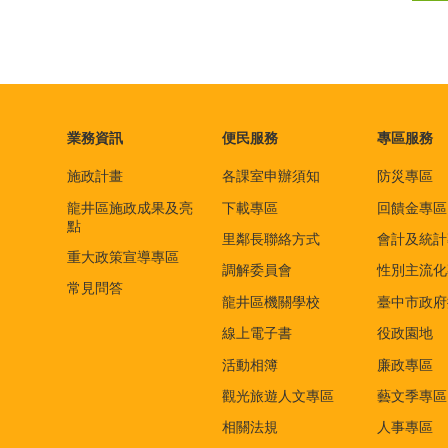
業務資訊
便民服務
專區服務
施政計畫
各課室申辦須知
防災專區
龍井區施政成果及亮
下載專區
回饋金專區
點
里鄰長聯絡方式
會計及統計
重大政策宣導專區
調解委員會
性別主流化
常見問答
龍井區機關學校
臺中市政府
線上電子書
役政園地
活動相簿
廉政專區
觀光旅遊人文專區
藝文季專區
相關法規
人事專區