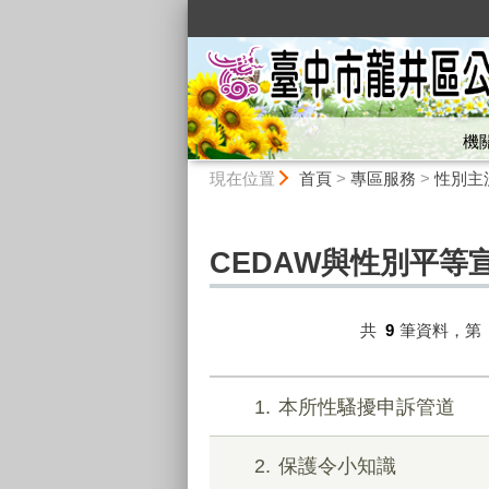
:::
機
:::
現在位置
首頁
>
專區服務
>
性別主
CEDAW與性別平等
共
9
筆資料，第
1
本所性騷擾申訴管道
2
保護令小知識