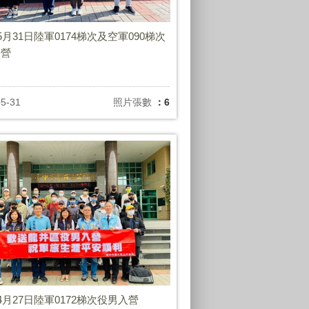
年5月31日陸軍0174梯次及空軍090梯次
入營
05-31
照片張數
：6
年4月27日陸軍0172梯次役男入營