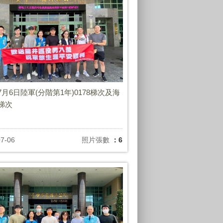
年7月6日陸軍(分階第1年)0178梯次及海
3梯次
07-06
照片張數
：6