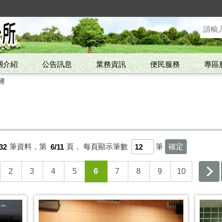
關介紹
公告訊息
業務資訊
便民服務
專區
簿
32
筆資料，第
6/11
頁，
每頁顯示筆數
筆
2
3
4
5
6
7
8
9
10