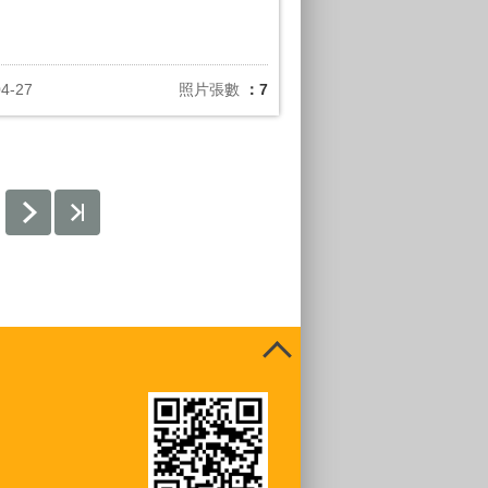
04-27
照片張數
：7