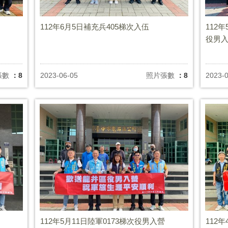
112年6月5日補充兵405梯次入伍
112
役男
張數
：8
2023-06-05
照片張數
：8
2023-
112年5月11日陸軍0173梯次役男入營
112