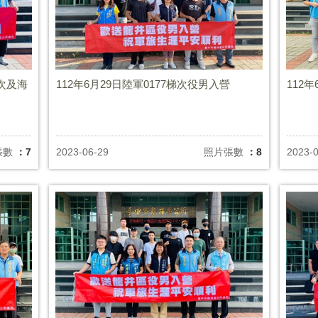
梯次及海
112年6月29日陸軍0177梯次役男入營
112年
張數
：7
2023-06-29
照片張數
：8
2023-