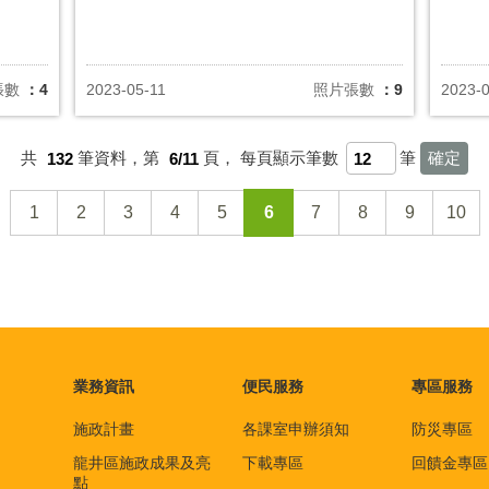
張數
：4
2023-05-11
照片張數
：9
2023-
共
132
筆資料，第
6/11
頁，
每頁顯示筆數
筆
1
2
3
4
5
6
7
8
9
10
業務資訊
便民服務
專區服務
施政計畫
各課室申辦須知
防災專區
龍井區施政成果及亮
下載專區
回饋金專區
點