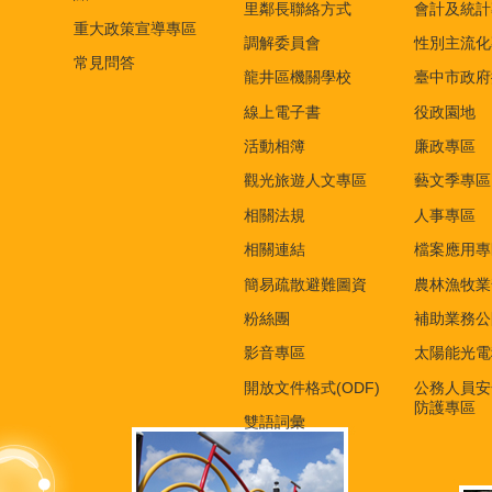
里鄰長聯絡方式
會計及統計
重大政策宣導專區
調解委員會
性別主流化
常見問答
龍井區機關學校
臺中市政府
線上電子書
役政園地
活動相簿
廉政專區
觀光旅遊人文專區
藝文季專區
相關法規
人事專區
相關連結
檔案應用專
簡易疏散避難圖資
農林漁牧業
粉絲團
補助業務公
影音專區
太陽能光電
開放文件格式(ODF)
公務人員安
防護專區
雙語詞彙