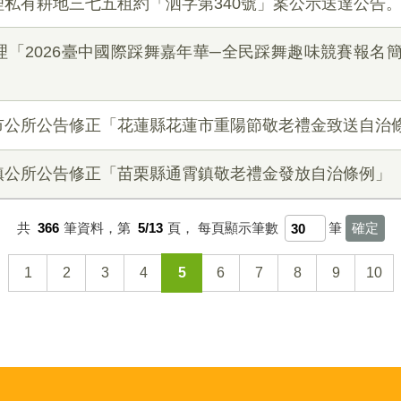
私有耕地三七五租約「泗字第340號」案公示送達公告
「2026臺中國際踩舞嘉年華─全民踩舞趣味競賽報名
市公所公告修正「花蓮縣花蓮市重陽節敬老禮金致送自治
鎮公所公告修正「苗栗縣通霄鎮敬老禮金發放自治條例」
共
366
筆資料，第
5/13
頁，
每頁顯示筆數
筆
1
2
3
4
5
6
7
8
9
10