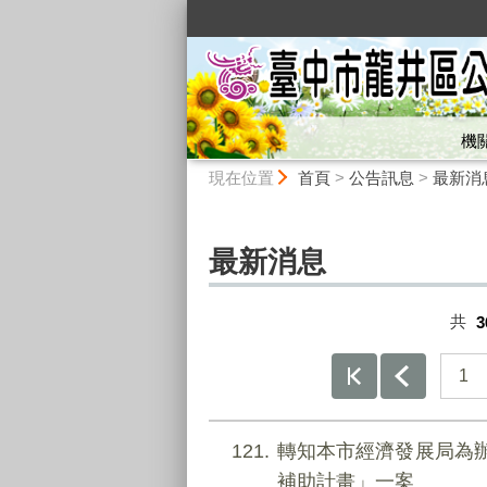
:::
機
:::
現在位置
首頁
>
公告訊息
>
最新消
最新消息
共
3
1
121
轉知本市經濟發展局為辦
補助計畫」一案