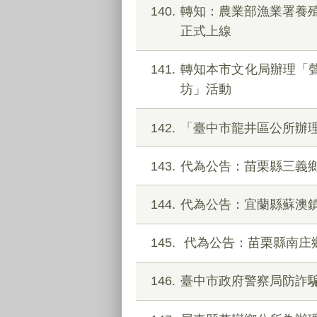
140
轉知：農業部漁業署養殖
正式上線
141
轉知本市文化局辦理「聲音
坊」活動
142
「臺中市龍井區公所辦
143
代為公告：苗栗縣三義
144
代為公告：宜蘭縣蘇澳鎮
145
代為公告：苗栗縣南庄鄉
146
臺中市政府警察局防詐