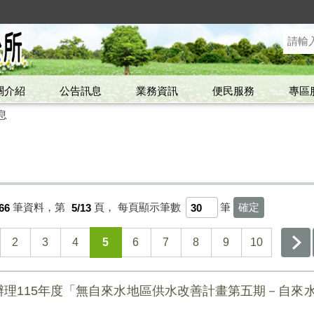
關介紹
公告訊息
業務資訊
便民服務
專區
息
66
筆資料，第
5/13
頁，
每頁顯示筆數
筆
2
3
4
5
6
7
8
9
10
理115年度「無自來水地區供水改善計畫第五期－自來