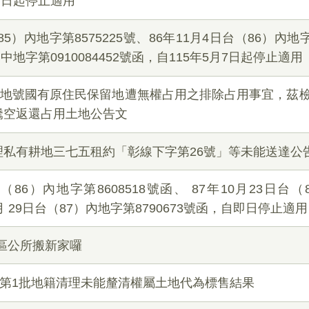
7日起停止適用
5）內地字第8575225號、86年11月4日台（86）內地字第
中地字第0910084452號函，自115年5月7日起停止適用
2地號國有原住民保留地遭無權占用之排除占用事宜，茲
騰空返還占用土地公告文
理私有耕地三七五租約「彰線下字第26號」等未能送達公
（86）內地字第8608518號函、 87年10月23日台
10月 29日台（87）內地字第8790673號函，自即日停止適用
平區公所搬新家囉
度第1批地籍清理未能釐清權屬土地代為標售結果