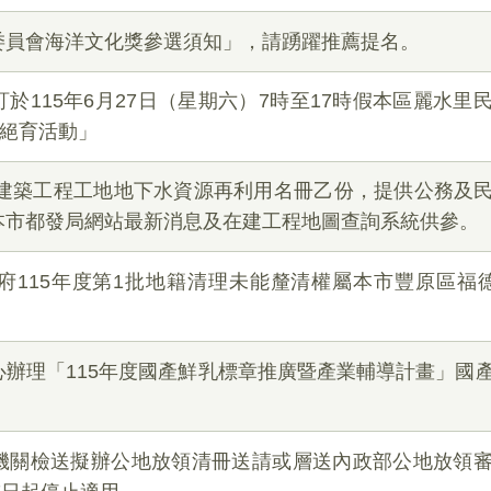
委員會海洋文化獎參選須知」，請踴躍推薦提名。
於115年6月27日（星期六）7時至17時假本區麗水里
貓絕育活動」
建建築工程工地地下水資源再利用名冊乙份，提供公務及
本市都發局網站最新消息及在建工程地圖查詢系統供參。
115年度第1批地籍清理未能釐清權屬本市豐原區福德
辦理「115年度國產鮮乳標章推廣暨產業輔導計畫」國
機關檢送擬辦公地放領清冊送請或層送內政部公地放領