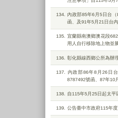
注意事項」自115年5月
134
內政部85年6月5日台（8
函、及91年5月21日台內
135
宜蘭縣南澳鄉澳花段68
用人自行移除地上物並
136
彰化縣線西鄉公所為辦
137
內政部86年8月26日台
8787492號函、87年
138
自115年5月25日起太
139
公告臺中市政府115年