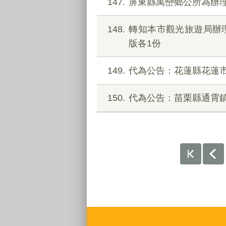
147
屏東縣萬巒鄉公所為辦理
148
轉知本市觀光旅遊局辦理
版各1份
149
代為公告：花蓮縣花蓮
150
代為公告：苗栗縣通霄
:::