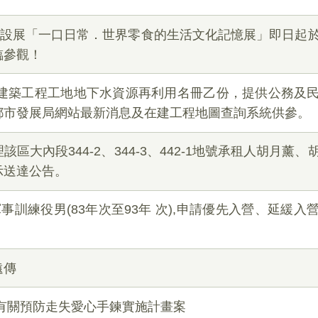
常設展「一口日常．世界零食的生活文化記憶展」即日起
臨參觀！
建建築工程工地地下水資源再利用名冊乙份，提供公務及
都市發展局網站最新消息及在建工程地圖查詢系統供參。
區大內段344-2、344-3、442-1地號承租人胡月薰
示送達公告。
事訓練役男(83年次至93年 次),申請優先入營、延緩入
遠傳
有關預防走失愛心手鍊實施計畫案