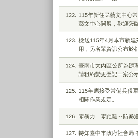
122
115年新住民藝文中心
藝文中心開展，歡迎蒞
123
檢送115年4月本市新
用，另名單資訊公布於
124
臺南市大內區公所為辦理該
請租約變更登記一案公
125
115年應接受常備兵役軍
相關作業規定。
126
零暴力．零距離～防暴
127
轉知臺中市政府社會局 