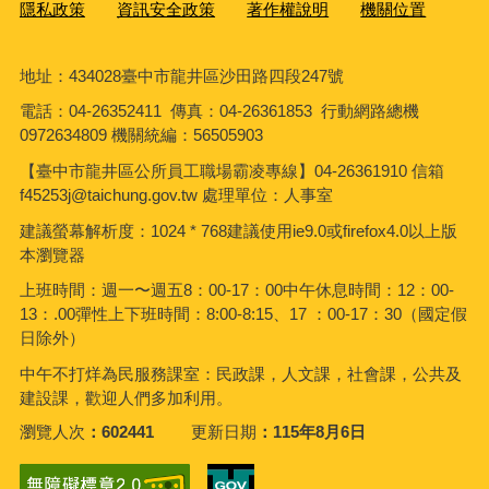
隱私政策
資訊安全政策
著作權說明
機關位置
地址：434028臺中市龍井區沙田路四段247號
電話：04-26352411 傳真：04-26361853 行動網路總機
0972634809 機關統編：56505903
【臺中市龍井區公所員工職場霸凌專線】04-26361910 信箱
f45253j@taichung.gov.tw 處理單位：人事室
建議螢幕解析度：1024 * 768建議使用ie9.0或firefox4.0以上版
本瀏覽器
上班時間：週一〜週五8：00-17：00中午休息時間：12：00-
13：.00彈性上下班時間：8:00-8:15、17 ：00-17：30（國定假
日除外）
中午不打烊為民服務課室：民政課，人文課，社會課，公共及
建設課，歡迎人們多加利用。
瀏覽人次
602441
更新日期
115年8月6日