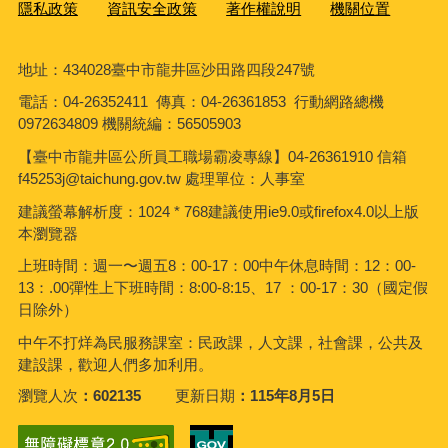
隱私政策
資訊安全政策
著作權說明
機關位置
地址：434028臺中市龍井區沙田路四段247號
電話：04-26352411 傳真：04-26361853 行動網路總機
0972634809 機關統編：56505903
【臺中市龍井區公所員工職場霸凌專線】04-26361910 信箱
f45253j@taichung.gov.tw 處理單位：人事室
建議螢幕解析度：1024 * 768建議使用ie9.0或firefox4.0以上版
本瀏覽器
上班時間：週一〜週五8：00-17：00中午休息時間：12：00-
13：.00彈性上下班時間：8:00-8:15、17 ：00-17：30（國定假
日除外）
中午不打烊為民服務課室：民政課，人文課，社會課，公共及
建設課，歡迎人們多加利用。
瀏覽人次
602135
更新日期
115年8月5日