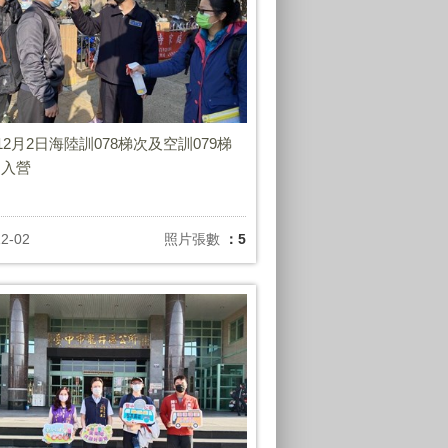
年12月2日海陸訓078梯次及空訓079梯
男入營
12-02
照片張數
：5