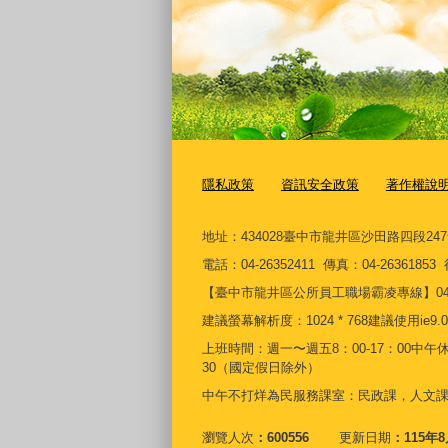
隱私政策
資訊安全政策
著作權說
地址：434028臺中市龍井區沙田路四段24
電話：04-26352411 傳真：04-2636185
【臺中市龍井區公所員工職場霸凌專線】04-26361
建議螢幕解析度：1024 * 768建議使用ie9.0
上班時間：週一〜週五8：00-17：00中午休息時
30（國定假日除外）
中午不打烊為民服務課室：民政課，人文
瀏覽人次
600556
更新日期
115年