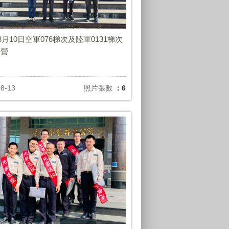
年8月10日空軍076梯次及陸軍0131梯次
入營
08-13
照片張數
：6