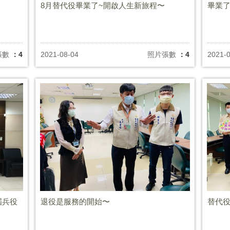
8月替代役畢業了~開啟人生新旅程〜
畢業了
張數
：4
2021-08-04
照片張數
：4
2021-0
屆兵役
退役是服務的開始〜
替代役