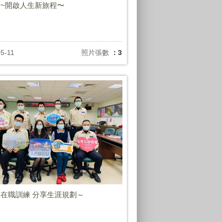
~開啟人生新旅程〜
5-11
照片張數
：3
在職訓練 分享生涯規劃～