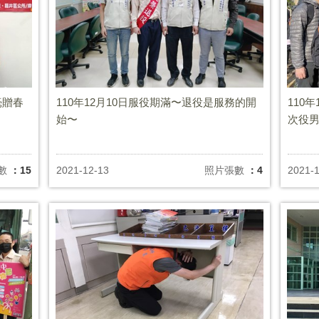
毫贈春
110年12月10日服役期滿〜退役是服務的開
110
始〜
次役
數
：15
2021-12-13
照片張數
：4
2021-