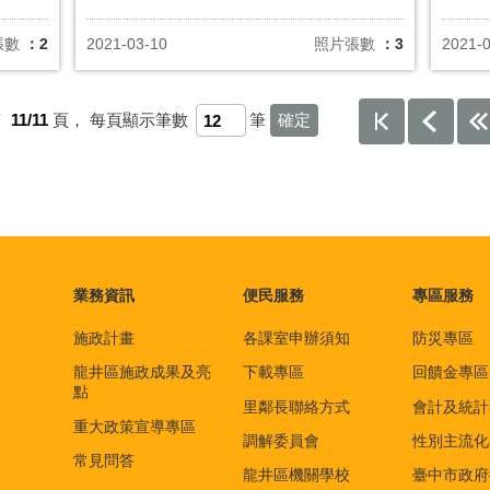
張數
：2
2021-03-10
照片張數
：3
2021-
第
11/11
頁，
每頁顯示筆數
筆
業務資訊
便民服務
專區服務
施政計畫
各課室申辦須知
防災專區
龍井區施政成果及亮
下載專區
回饋金專區
點
里鄰長聯絡方式
會計及統計
重大政策宣導專區
調解委員會
性別主流化
常見問答
龍井區機關學校
臺中市政府